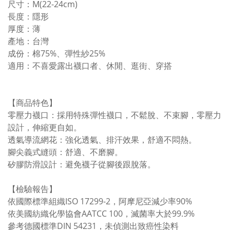
尺寸：M(22-24cm)
長度：隱形
厚度：薄
產地：台灣
成份：棉75%、彈性紗25%
適用：不喜愛露出襪口者、休閒、逛街、穿搭
【商品特色】
零壓力襪口：採用特殊彈性襪口，不鬆脫、不束腳，零壓力
設計，伸縮更自如。
透氣導流網花：強化透氣、排汗效果，舒適不悶熱。
腳尖義式縫頭：舒適、不磨腳。
矽膠防滑設計：避免襪子從腳後跟脫落。
【檢驗報告】
依國際標準組織ISO 17299-2，阿摩尼亞減少率90%
依美國紡織化學協會AATCC 100，滅菌率大於99.9%
參考德國標準DIN 54231，未偵測出致癌性染料